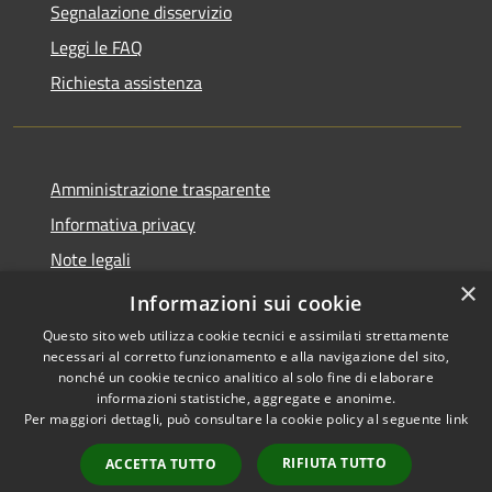
Segnalazione disservizio
Leggi le FAQ
Richiesta assistenza
Amministrazione trasparente
Informativa privacy
Note legali
×
Dichiarazione di accessibilità
Informazioni sui cookie
Questo sito web utilizza cookie tecnici e assimilati strettamente
necessari al corretto funzionamento e alla navigazione del sito,
nonché un cookie tecnico analitico al solo fine di elaborare
informazioni statistiche, aggregate e anonime.
RSS
Copyright © 2026 • Comune di
Per maggiori dettagli, può consultare la cookie policy al seguente
link
Accessibilità
Rivello • Powered by
Privacy
Municipium
Accesso
•
RIFIUTA TUTTO
ACCETTA TUTTO
Cookie
redazione