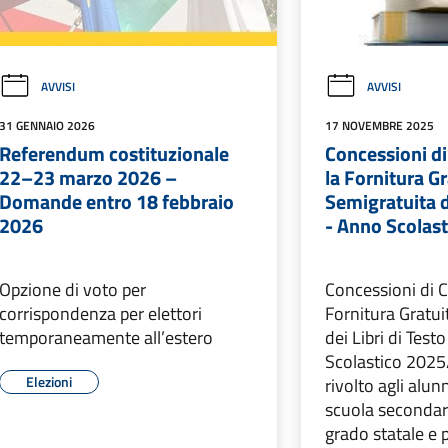
AVVISI
AVVISI
31 GENNAIO 2026
17 NOVEMBRE 2025
Referendum costituzionale
Concessioni di
22–23 marzo 2026 –
la Fornitura Gr
Domande entro 18 febbraio
Semigratuita de
2026
- Anno Scolas
Opzione di voto per
Concessioni di C
corrispondenza per elettori
Fornitura Gratui
temporaneamente all’estero
dei Libri di Test
Scolastico 2025
Elezioni
rivolto agli alun
scuola secondaria
grado statale e p