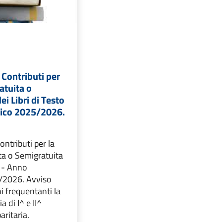
 Contributi per
atuita o
i Libri di Testo
tico 2025/2026.
ontributi per la
ta o Semigratuita
o - Anno
/2026. Avviso
ni frequentanti la
 di I^ e II^
aritaria.