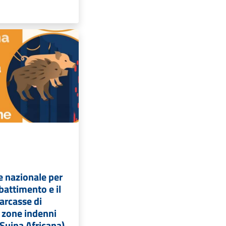
e nazionale per
bbattimento e il
carcasse di
e zone indenni
Suina Africana)