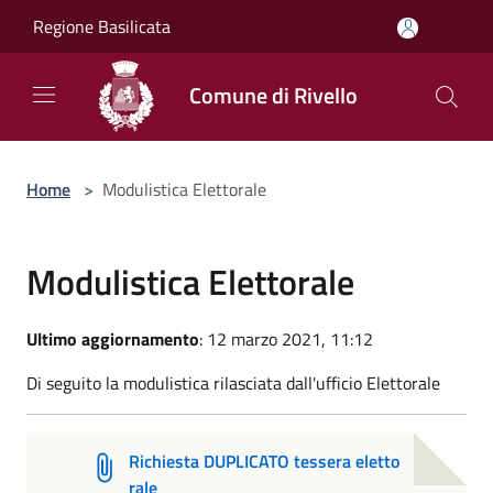
Salta al contenuto principale
Regione Basilicata
Comune di Rivello
Home
>
Modulistica Elettorale
Modulistica Elettorale
Ultimo aggiornamento
: 12 marzo 2021, 11:12
Di seguito la modulistica rilasciata dall'ufficio Elettorale
Richiesta DUPLICATO tessera eletto
rale