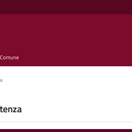
il Comune
za
stenza