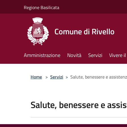
Salta al contenuto principale
Regione Basilicata
Comune di Rivello
Amministrazione
Novità
Servizi
Vivere 
Home
>
Servizi
>
Salute, benessere e assisten
Salute, benessere e assi