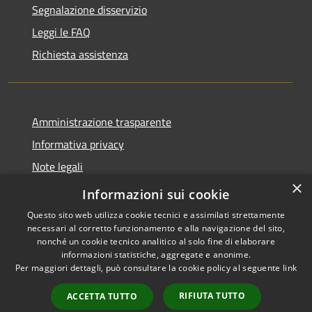
Segnalazione disservizio
Leggi le FAQ
Richiesta assistenza
Amministrazione trasparente
Informativa privacy
Note legali
×
Dichiarazione di accessibilità
Informazioni sui cookie
Questo sito web utilizza cookie tecnici e assimilati strettamente
necessari al corretto funzionamento e alla navigazione del sito,
nonché un cookie tecnico analitico al solo fine di elaborare
informazioni statistiche, aggregate e anonime.
RSS
Copyright © 2026 • Comune di
Per maggiori dettagli, può consultare la cookie policy al seguente
link
Accessibilità
Rivello • Powered by
Privacy
Municipium
Accesso
•
RIFIUTA TUTTO
ACCETTA TUTTO
Cookie
redazione