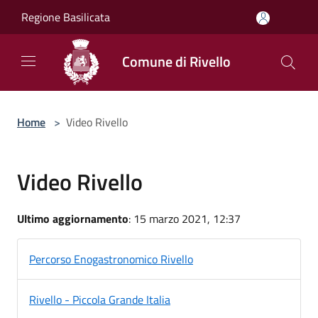
Salta al contenuto principale
Regione Basilicata
Comune di Rivello
Home
>
Video Rivello
Video Rivello
Ultimo aggiornamento
: 15 marzo 2021, 12:37
Percorso Enogastronomico Rivello
Rivello - Piccola Grande Italia